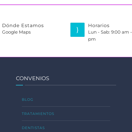
Dónde Estamos
Horarios
Google Maps
Lun - Sab: 9:00 am -
pm
CONVENIOS
BLOG
TRATAMIENTOS
DENTISTAS