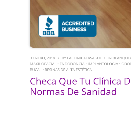
3 ENERO, 2019
BY
LACLINICALASAGUI
IN
BLANQUE
MAXILOFACIAL
•
ENDODONCIA
•
IMPLANTOLOGÍA
•
ODON
BUCAL
•
RESINAS DE ALTA ESTÉTICA
Checa Que Tu Clínica 
Normas De Sanidad