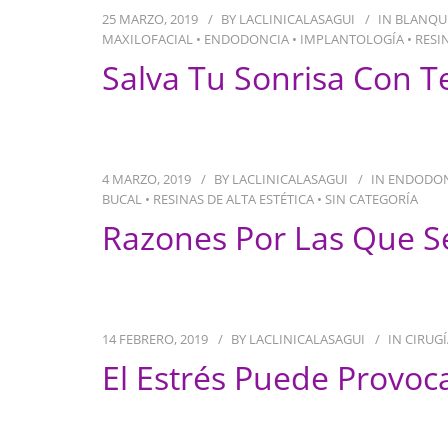
25 MARZO, 2019
BY
LACLINICALASAGUI
IN
BLANQU
MAXILOFACIAL
•
ENDODONCIA
•
IMPLANTOLOGÍA
•
RESI
Salva Tu Sonrisa Con T
4 MARZO, 2019
BY
LACLINICALASAGUI
IN
ENDODON
BUCAL
•
RESINAS DE ALTA ESTÉTICA
•
SIN CATEGORÍA
Razones Por Las Que Se
14 FEBRERO, 2019
BY
LACLINICALASAGUI
IN
CIRUG
El Estrés Puede Provoc