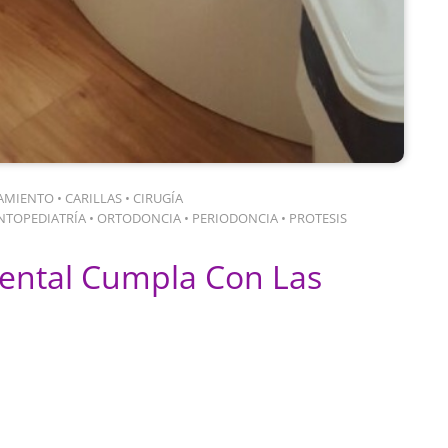
AMIENTO
•
CARILLAS
•
CIRUGÍA
TOPEDIATRÍA
•
ORTODONCIA
•
PERIODONCIA
•
PROTESIS
Dental Cumpla Con Las